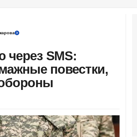
карова
 через SMS:
умажные повестки,
нобороны