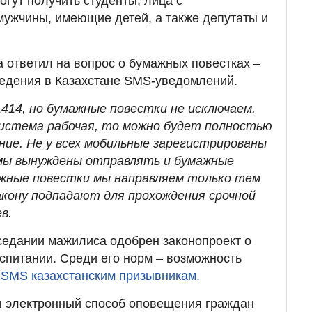
могут получить студенты, лица с
ужчины, имеющие детей, а также депутаты и
 ответил на вопрос о бумажных повестках –
ведения в Казахстане SMS-уведомлений.
414, но бумажные повестки не исключаем.
система рабочая, то можно будет полностью
ие. Не у всех мобильные зарегистрированы
 мы вынуждены отправлять и бумажные
ажные повестки мы направляем только тем
акону подпадают для прохождения срочной
в.
седании мажилиса одобрен законопроект о
спитании. Среди его норм – возможность
ы
SMS казахстанским призывникам.
н электронный способ оповещения граждан