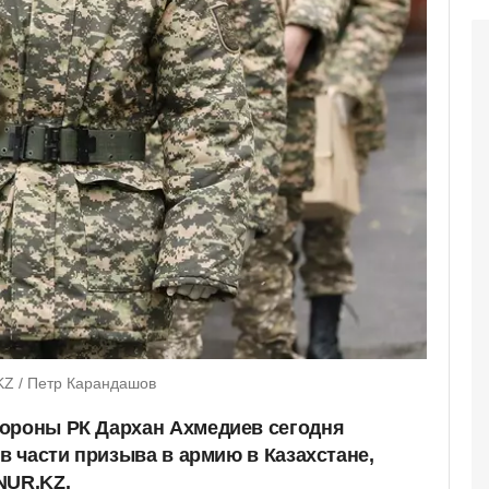
Z / Петр Карандашов
бороны РК Дархан Ахмедиев сегодня
 в части призыва в армию в Казахстане,
NUR.KZ.