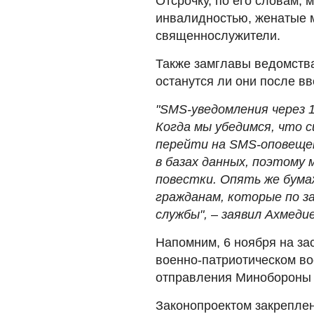
Отсрочку, по его словам, 
инвалидностью, женатые м
священнослужители.
Также замглавы ведомства
останутся ли они после в
"SMS-уведомления через 1
Когда мы убедимся, что 
перейти на SMS-оповещен
в базах данных, поэтому
повестки. Опять же бум
гражданам, которые по з
службы",
–
заявил Ахмедие
Напомним, 6 ноября на за
военно-патриотическом во
отправления Миноборон
Законопроектом закрепле