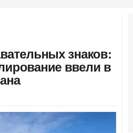
авательных знаков:
лирование ввели в
тана