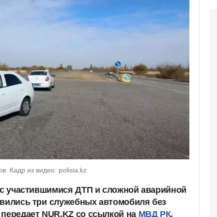
 Кадр из видео: polisia.kz
и с участившимися ДТП и сложной аварийной
явились три
служебных автомобиля без
 передает NUR.KZ со ссылкой на
МВД РК
.