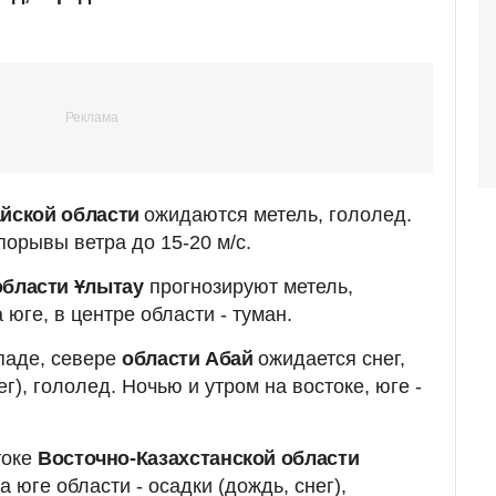
айской области
ожидаются метель, гололед.
 порывы ветра до 15-20 м/с.
бласти Ұлытау
прогнозируют метель,
 юге, в центре области - туман.
паде, севере
области Абай
ожидается снег,
ег), гололед. Ночью и утром на востоке, юге -
токе
Восточно-Казахстанской области
а юге области - осадки (дождь, снег),