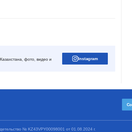
Instagram
Казахстана, фото, видео и
Со
етельство № KZ43VPY00098001 от 01.08.2024 г.