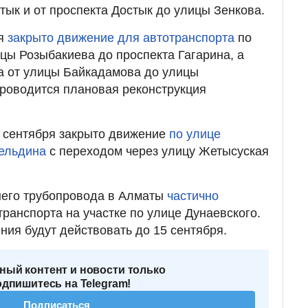
тык и от проспекта Достык до улицы Зенкова.
ря
закрыто движение для автотранспорта
по
цы Розыбакиева до проспекта Гагарина, а
а от улицы Байкадамова до улицы
роводится плановая реконструкция
15 сентября закрыто движение
по улице
гельдина
с переходом через улицу Жетысуская
него трубопровода в Алматы
частично
ранспорта на участке по улице Дунаевского.
ния будут действовать до 15 сентября.
ный контент и новости только
одпишитесь на Telegram!
Подписаться