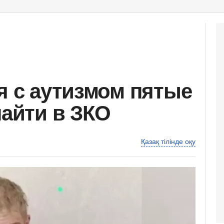
я с аутизмом пятые
найти в ЗКО
Қазақ тілінде оқу