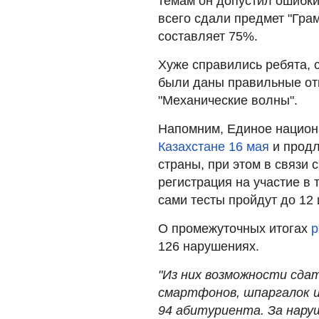
темам он допустил ошибки
всего сдали предмет "Грам
составляет 75%.
Хуже справились ребята, 
были даны правильные от
"Механические волны".
Напомним, Единое национ
Казахстане 16 мая
и продл
страны, при этом в связи 
регистрация на участие в 
сами тесты пройдут до 12
О промежуточных итогах
р
126 нарушениях.
"Из них возможности сда
смартфонов, шпаргалок и
94 абитуриента. За нару