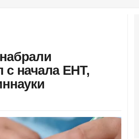
 набрали
 с начала ЕНТ,
иннауки