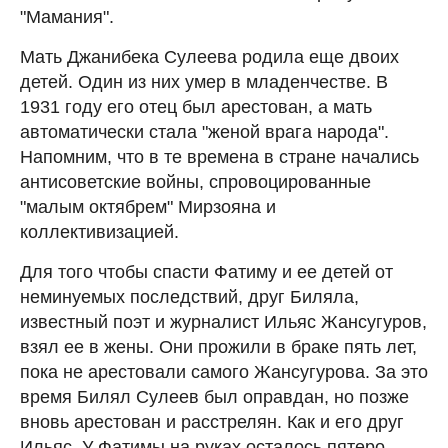
"Мамания".
Мать Джанибека Сулеева родила еще двоих
детей. Один из них умер в младенчестве. В
1931 году его отец был арестован, а мать
автоматически стала "женой врага народа".
Напомним, что в те времена в стране начались
антисоветские войны, спровоцированные
"малым октябрем" Мирзояна и
коллективизацией.
Для того чтобы спасти Фатиму и ее детей от
неминуемых последствий, друг Биляла,
известный поэт и журналист Ильяс Жансугуров,
взял ее в жены. Они прожили в браке пять лет,
пока не арестовали самого Жансугурова. За это
время Билял Сулеев был оправдан, но позже
вновь арестован и расстрелян. Как и его друг
Ильяс. У Фатимы на руках осталось пятеро