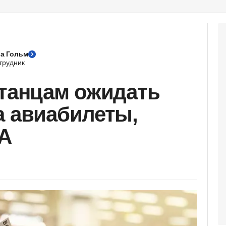
а Гольм
трудник
станцам ожидать
а авиабилеты,
ГА