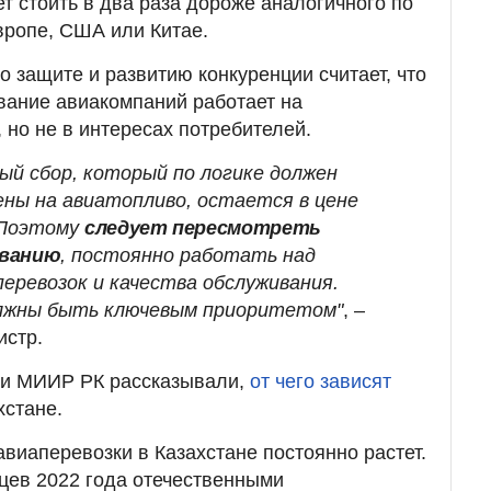
т стоить в два раза дороже аналогичного по
вропе, США или Китае.
по защите и развитию конкуренции считает, что
вание авиакомпаний работает на
 но не в интересах потребителей.
ый сбор, который по логике должен
ены на авиатопливо, остается в цене
 Поэтому
следует пересмотреть
ованию
, постоянно работать над
еревозок и качества обслуживания.
лжны быть ключевым приоритетом"
, –
истр.
ли МИИР РК рассказывали,
от чего зависят
хстане.
авиаперевозки в Казахстане постоянно растет.
цев 2022 года отечественными