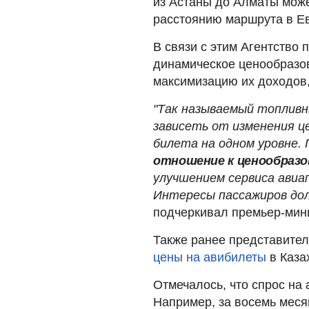
из Астаны до Алматы може
расстоянию маршрута в Е
В связи с этим Агентство 
динамическое ценообразо
максимизацию их доходов,
"Так называемый топливн
зависеть от изменения ц
билета на одном уровне.
отношение к ценообраз
улучшением сервиса авиап
Интересы пассажиров до
подчеркивал премьер-мин
Также ранее представите
цены на авибилеты
в Каза
Отмечалось, что спрос на 
Например, за восемь меся