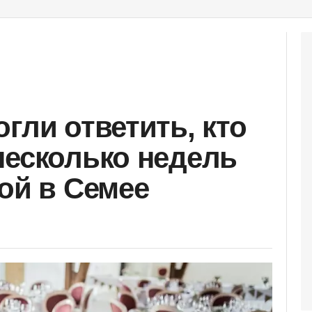
гли ответить, кто
несколько недель
той в Семее