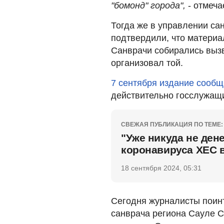
"бомонд" города",
- отмеча
Тогда же в управлении са
подтвердили, что материа
Санврачи собирались вызв
организовал той.
7 сентября издание сооб
действительно госслужащи
СВЕЖАЯ ПУБЛИКАЦИЯ ПО ТЕМЕ:
"Уже никуда не ден
коронавируса ХЕС 
18 сентября 2024, 05:31
Сегодня журналисты поинт
санврача региона Сауле С