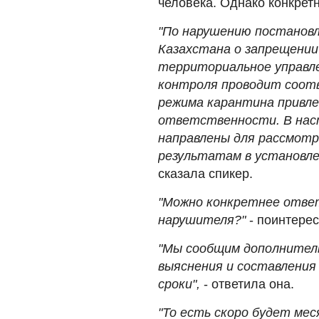
человека. Однако конкретн
"По нарушению постановл
Казахстана о запрещени
территориальное управл
контроля проводит соот
режима карантина привл
ответственности. В нас
направлены для рассмотре
результатам в установле
сказала спикер.
"Можно конкретнее ответ
нарушителя?"
- поинтере
"Мы сообщим дополнитель
выяснения и составления
сроки",
- ответила она.
"То есть скоро будет мес