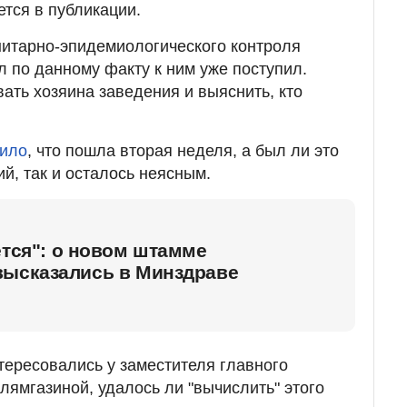
ется в публикации.
нитарно-эпидемиологического контроля
л по данному факту к ним уже поступил.
ать хозяина заведения и выяснить, кто
щило
, что пошла вторая неделя, а был ли это
й, так и осталось неясным.
ется": о новом штамме
высказались в Минздраве
ересовались у заместителя главного
лямгазиной, удалось ли "вычислить" этого