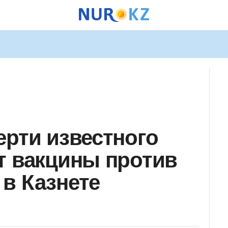
ерти известного
т вакцины против
в Казнете