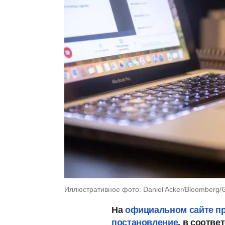
Иллюстративное фото: Daniel Acker/Bloomberg/G
На
официальном сайте п
постановление
, в соотве