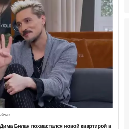
обчак
Дима Билан похвастался новой квартирой в