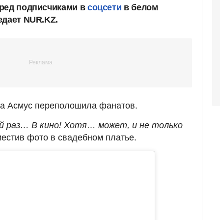
еред подписчиками в
соцсети
в белом
едает NUR.KZ.
на Асмус переполошила фанатов.
ой раз… В кино! Хотя… может, и не только
местив фото в свадебном платье.