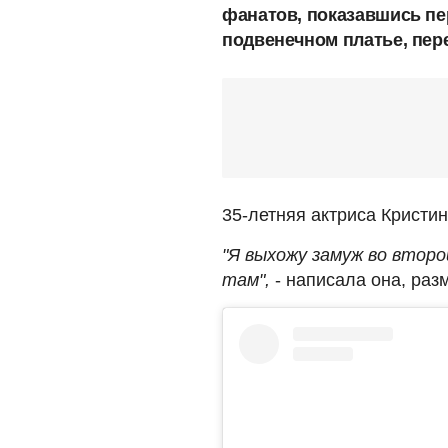
фанатов, показавшись п
подвенечном платье, пер
35-летняя актриса Кристи
"Я выхожу замуж во втор
там",
- написала она, раз