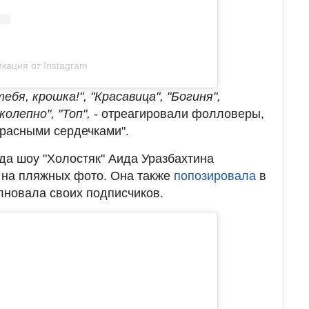
кация от Instagram
бя, крошка!", "Красавица", "Богиня",
колепно", "Топ",
- отреагировали фолловеры,
расными сердечками".
зда шоу "Холостяк" Аида Уразбахтина
 на пляжных фото. Она также
попозировала
в
лновала своих подписчиков.