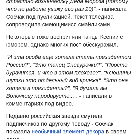
страстно возненавижу Деда Мороза (потому
что по работе увижу его раз 20)"
, - написала
Собчак под публикацией. Текст теледива
сопроводила смеющимися смайликами.
Некоторые тоже восприняли танцы Ксении с
юмором, однако многих пост обескуражил.
"И эта особа еще хотела стать президентом
России?", "Это танец Снегурочки?", "Просто
дурачится, и что в этом плохого?", "Ксюшины
шутки это отдельный вид кринжа", "Это она
хотела в президенты?", "Я думала вы
Волочкову пародируете..."
, - написали в
комментариях под видео.
Недавно российская звезда смутила
подписчиков по другому поводу - Собчак
показала
необычный элемент декора
в своем