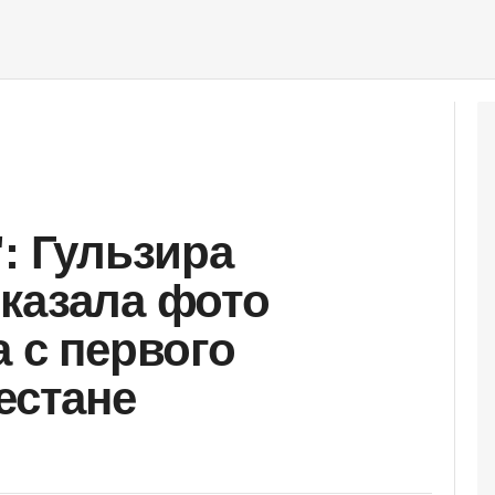
: Гульзира
казала фото
 с первого
естане