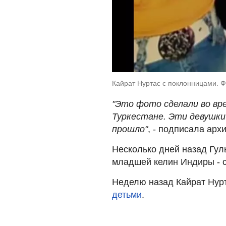
Кайрат Нуртас с поклонницами. Фо
"Это фото сделали во вр
Туркестане. Эти девушки 
прошло"
, - подписала арх
Несколько дней назад Гу
младшей келин Индиры - с
Неделю назад Кайрат Нурт
детьми
.