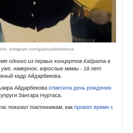
то: instagram.com/gulziraaidarbekova
емя одного из первых концертов Кайрата в
уже, наверное, взрослые мамы - 18 лет
ивный кадр Айдарбекова.
льзира Айдарбекова
отметила день рождения
упруги Зангара Нуртаса.
ас показал поклонникам, как
провел время с