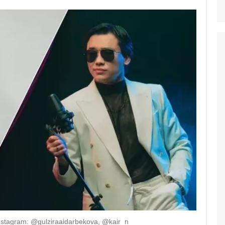
stagram: @gulziraaidarbekova, @kair_n