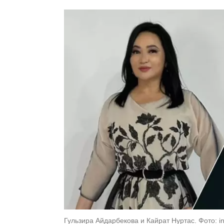
Гульзира Айдарбекова и Кайрат Нуртас. Фото: in