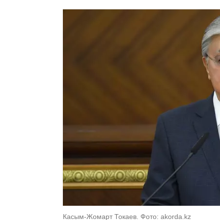
Касым-Жомарт Токаев. Фото: akorda.kz