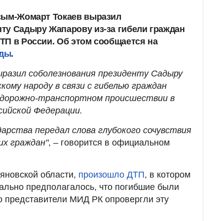
асым-Жомарт Токаев выразил
ту Садыру Жапарову из-за гибели граждан
ТП в России. Об этом сообщается на
рды
.
разил соболезнования президенту Садыру
кому народу в связи с гибелью граждан
в дорожно-транспортном происшествии в
сийской Федерации.
дарства передал слова глубокого сочувствия
их граждан"
, – говорится в официальном
ьяновской области,
произошло ДТП
, в котором
чально предполагалось, что погибшие были
о представители МИД РК опровергли эту