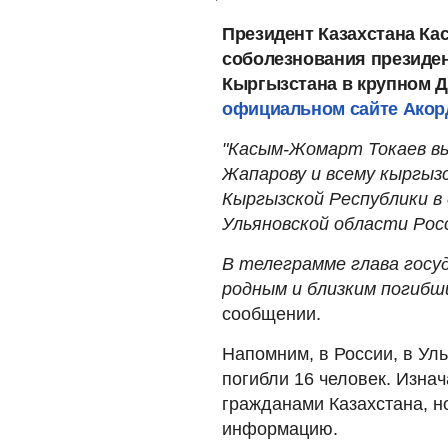
Президент Казахстана К
соболезнования президен
Кыргызстана в крупном Д
официальном сайте Ако
"Касым-Жомарт Токаев вы
Жапарову и всему кыргызс
Кыргызской Республики 
Ульяновской области Рос
В телеграмме глава госу
родным и близким погибш
сообщении.
Напомним, в России, в Ул
погибли 16 человек. Изна
гражданами Казахстана, н
информацию.