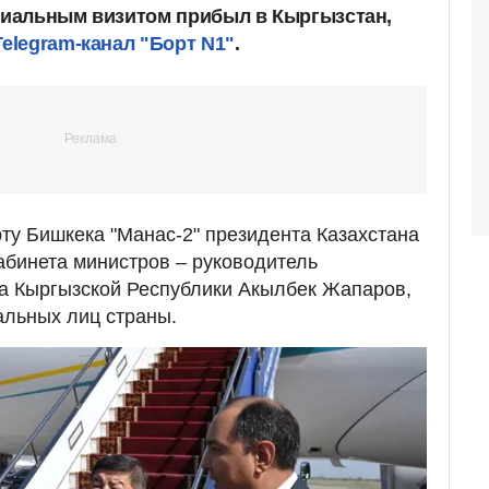
иальным визитом прибыл в Кыргызстан,
legram-канал "Борт N1"
.
у Бишкека "Манас-2" президента Казахстана
абинета министров – руководитель
а Кыргызской Республики Акылбек Жапаров,
альных лиц страны.