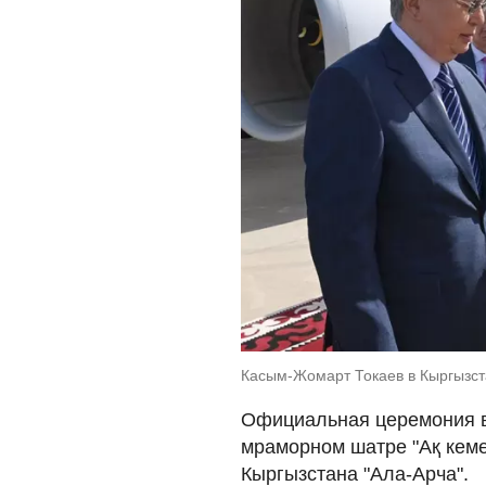
Касым-Жомарт Токаев в Кыргызста
Официальная церемония вс
мраморном шатре "Ақ кеме
Кыргызстана "Ала-Арча".