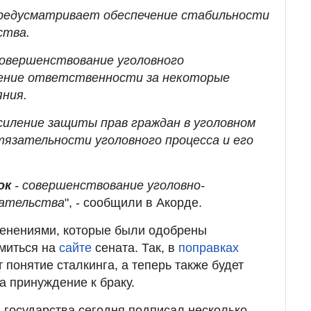
редусматривает обеспечение стабильности
ства.
совершенствование уголовного
ление ответственности за некоторые
ния.
усиление защиты прав граждан в уголовном
тязательности уголовного процесса и его
ок
- совершенствование уголовно-
дательства
", - сообщили в Акорде.
менениями, которые были одобрены
омиться на
сайте
сената. Так, в
поправках
т понятие сталкинга, а теперь также будет
а принуждение к браку.
 государства сегодня подписал несколько