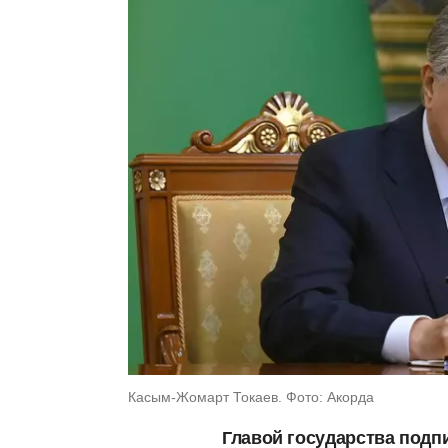
Касым-Жомарт Токаев. Фото: Акорда
Главой государства подпи