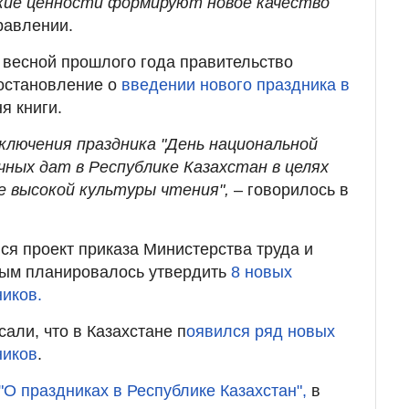
кие ценности формируют новое качество
равлении.
 весной прошлого года правительство
постановление о
введении нового праздника в
я книги.
ключения праздника "День национальной
ичных дат в Республике Казахстан в целях
 высокой культуры чтения",
– говорилось в
ся проект приказа Министерства труда и
рым планировалось утвердить
8 новых
иков.
сали, что в Казахстане п
оявился ряд новых
ников
.
 "О праздниках в Республике Казахстан",
в