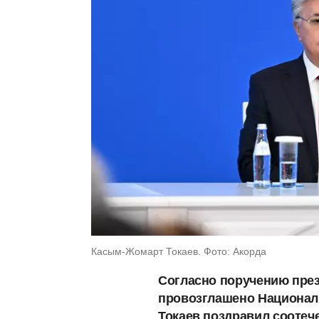
Касым-Жомарт Токаев. Фото: Акорда
Согласно поручению през
провозглашено Национал
Токаев поздравил соотече