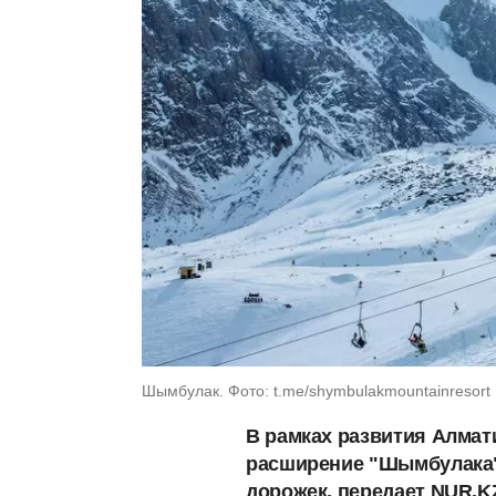
Шымбулак. Фото: t.me/shymbulakmountainresort
В рамках развития Алмат
расширение "Шымбулака"
дорожек, передает NUR.K