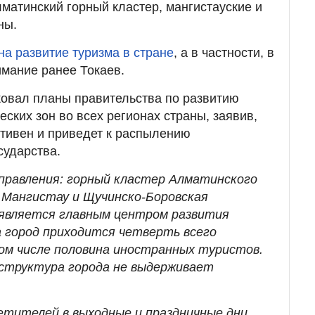
лматинский горный кластер, мангистауские и
ны.
на развитие туризма в стране
, а в частности,
в
мание ранее Токаев.
ковал планы правительства по развитию
ских зон во всех регионах страны, заявив,
тивен и приведет к распылению
сударства.
правления: горный кластер Алматинского
 Мангистау и Щучинско-Боровская
 является главным центром развития
а город приходится четверть всего
ом числе половина иностранных туристов.
структура города не выдерживает
тителей в выходные и праздничные дни