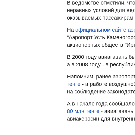
В ведомстве отметили, чт
неравных условий для вед
оказываемых пассажирам в
На
официальном сайте аэр
"Аэропорт Усть-Каменогор
акционерных обществ "Ирты
В 2000 году авиагавань б
а в 2008 году - в республ
Напомним, ранее аэропо
тенге
- в работе воздушно
на соблюдение законодате
А в начале года сообщало
80 млн тенге
- авиагавань
авиакеросин для внутренн