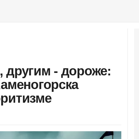
 другим - дороже:
Каменогорска
оритизме