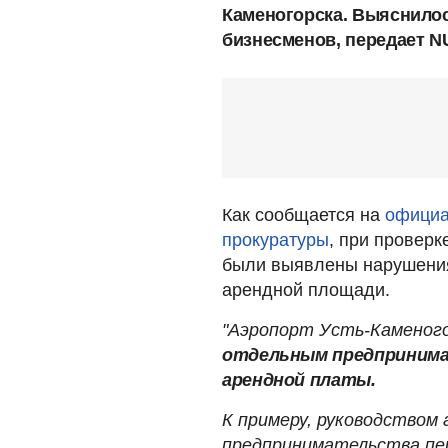
Каменогорска. Выяснилос
бизнесменов, передает N
Как сообщается на
официал
прокуратуры
, при проверк
были выявлены нарушения
арендной площади.
"Аэропорт Усть-Каменого
отдельным предпринима
арендной платы.
К примеру, руководством
предпринимательства пере