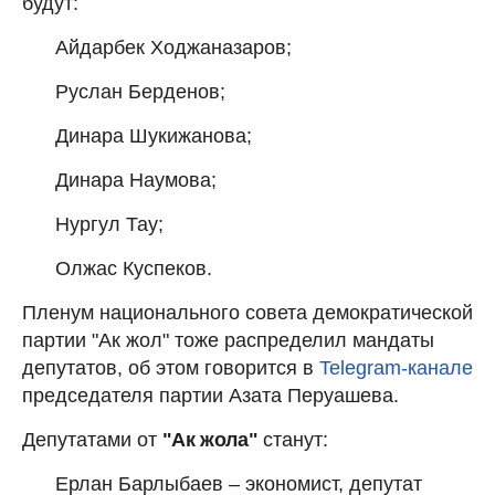
будут:
Айдарбек Ходжаназаров;
Руслан Берденов;
Динара Шукижанова;
Динара Наумова;
Нургул Тау;
Олжас Куспеков.
Пленум национального совета демократической
партии "Ак жол" тоже распределил мандаты
депутатов, об этом говорится в
Telegram-канале
председателя партии Азата Перуашева.
Депутатами от
"Ак жола"
станут:
Ерлан Барлыбаев – экономист, депутат