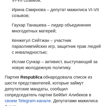
VI-VII созывов;
Ирина Смирнова – депутат мажилиса VI-VII
созывов;
Гаухар Танашева – лидер объединения
многодетных матерей;
Кенжегул Сейтжан – участник
параолимпийских игр, защитник прав людей
с инвалидностью;
Ислам Сункар – активист, выступающий за
новую молодежную политику.
Партия
Respublica
обнародовала список из
шести представителей, которые займут
депутатские мандаты, сообщил
сопредседатель партии Бейбит Алибеков в
своем Telegram-канале
. Депутатами мажилиса