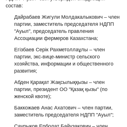
состав:
Дайрабаев Жигули Молдакалыкович – член
партии, заместитель председателя НДПП
"Ауыл", председатель правления
Ассоциации фермеров Казахстана;
Егізбаев Серік Рахметоллаұлы – член
партии, экс-вице-министр сельского
хозяйства, информации и общественного
развития;
Абден Қарақат Жақсылыққызы – член
партии, президент ОО "Қазақ қызы" (по
женской квоте);
Баккожаев Анас Ахатович – член партии,
заместитель председателя НДПП "Ауыл";
Саурыков Ерболат Байузакович – член