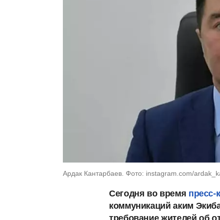
Ардак Кантарбаев. Фото: instagram.com/ardak_k
Сегодня во время
пресс-
коммуникаций аким Экиб
требование жителей об о