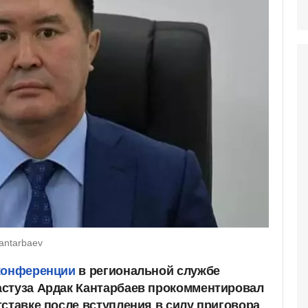
antarbaev
конференции
в региональной службе
астуза Ардак Кантарбаев прокомментировал
тставке после вступления в силу приговора