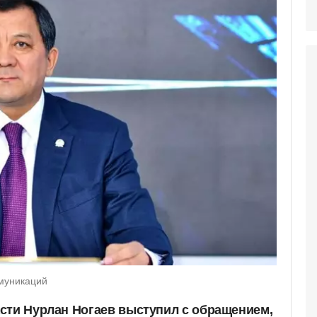
ммуникаций
сти Нурлан Ногаев выступил с обращением,