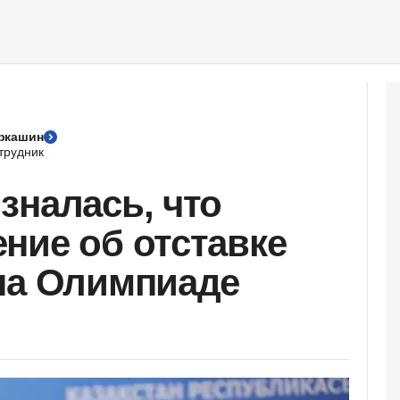
ркашин
трудник
зналась, что
ние об отставке
на Олимпиаде