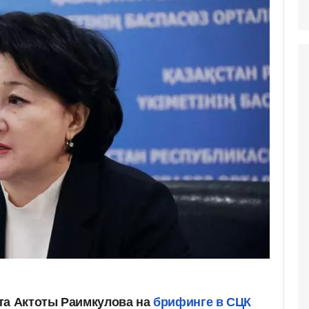
та Актоты Раимкулова на
брифинге в СЦК