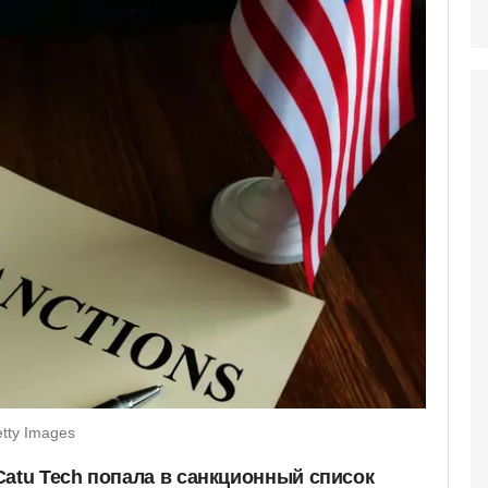
tty Images
Catu Tech попала в санкционный список