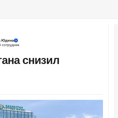
а Юдина
 сотрудник
тана снизил