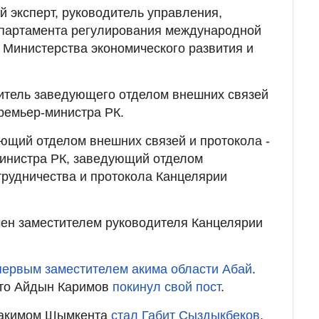
й эксперт, руководитель управления,
епартамента регулирования международной
 Министерства экономического развития и
титель заведующего отделом внешних связей
ремьер-министра РК.
ующий отделом внешних связей и протокола -
инистра РК, заведующий отделом
рудничества и протокола Канцелярии
чен заместителем руководителя Канцелярии
первым заместителем акима области Абай
.
что Айдын Каримов
покинул свой пост
.
а акимом Шымкента
стал Габит Сыздыкбеков
.