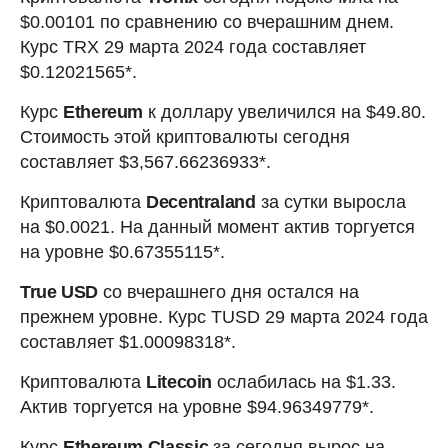
$0.00101 по сравнению со вчерашним днем.
Курс TRX 29 марта 2024 года составляет
$0.12021565*.
Курс
Ethereum
к доллару увеличился на $49.80.
Стоимость этой криптовалюты сегодня
составляет $3,567.66236933*.
Криптовалюта
Decentraland
за сутки выросла
на $0.0021. На данный момент актив торгуется
на уровне $0.67355115*.
True USD
со вчерашнего дня остался на
прежнем уровне. Курс TUSD 29 марта 2024 года
составляет $1.00098318*.
Криптовалюта
Litecoin
ослабилась на $1.33.
Актив торгуется на уровне $94.96349779*.
Курс
Ethereum Classic
за сегодня вырос на