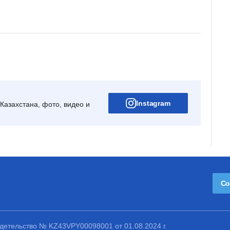
Instagram
Казахстана, фото, видео и
Со
етельство № KZ43VPY00098001 от 01.08.2024 г.