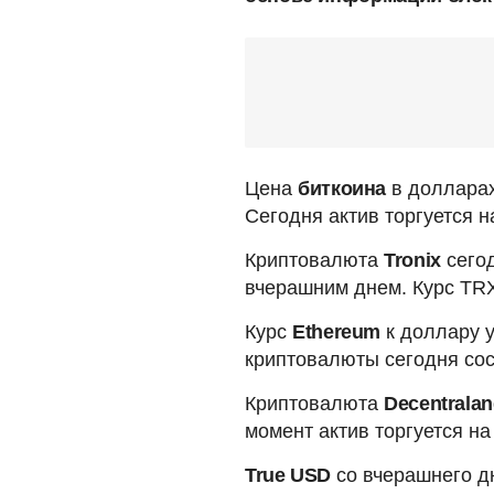
Цена
биткоина
в долларах
Сегодня актив торгуется н
Криптовалюта
Tronix
сегод
вчерашним днем. Курс TRX
Курс
Ethereum
к доллару у
криптовалюты сегодня сос
Криптовалюта
Decentrala
момент актив торгуется на
True USD
со вчерашнего д