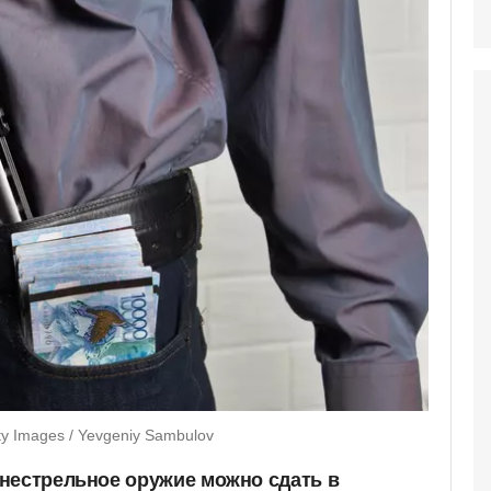
y Images / Yevgeniy Sambulov
нестрельное оружие можно сдать в