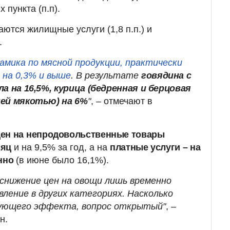
 пункта (п.п).
аются жилищные услуги (1,8 п.п.) и
.
амика по мясной продукции, практически
 на 0,3% и выше
. В результате
говядина с
а на 16,5%, курица (бедренная и берцовая
ней мякотью) на 6%
"
, – отмечают в
ен на
непродовольственные товары
сяц
и на 9,5% за год, а на
платные услуги – на
нно
(в июне было 16,1%).
 снижение цен на овощи лишь временно
ление в других категориях. Насколько
ующего эффекта, вопрос открытый"
, –
н.