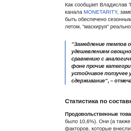
Как сообщает Владислав Т
канала
MONETARITY
, зам
быть обеспечено сезонным
летом, "маскируя" реальн
"Замедление темпов 
удешевлением овощной
сравнению с аналогич
фоне прочие категор
устойчивое ползучее 
сдерживание"
, – отмеч
Статистика по соста
Продовольственные това
было 10,6%). Они (а также
факторов, которые внесли