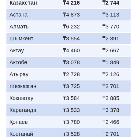
Казахстан
₸4 216
₸2 744
Астана
₸4 873
₸3 113
Алматы
₸6 232
₸3 770
Шымкент
₸3 554
₸2 391
Актау
₸4 460
₸2 667
Актобе
₸3 078
₸1 849
Атырау
₸2 728
₸2 126
Жезказган
₸3 725
₸2 701
Кокшетау
₸3 584
₸2 885
Караганда
₸3 533
₸3 378
Қонаев
₸3 780
₸2 466
Костанай
₸3 528
₸2 701