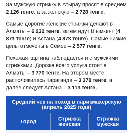
За мужскую стрижку в Атырау просят в среднем
2 126 тенге
, а за женскую –
2 728 тенге.
Самые дорогие женские стрижки делают в
Алматы –
6 232 тенге
, затем идут Шымкент (
4
873 тенге
) и Астана (
4 873 тенге
). Самые низкие
цены отмечены в Семее –
2 577 тенге.
Похожая картина наблюдается и с мужскими
стрижками. Дороже всего услуга стоит в
Алматы –
3 770 тенге.
На втором месте
расположилась Караганда –
3 378 тенге
, а
далее следует Астана –
3 113 тенге.
Средний чек на поход в парикмахерскую
(апрель 2025 года)
Стрижка
Стрижка
Город
женская
мужская