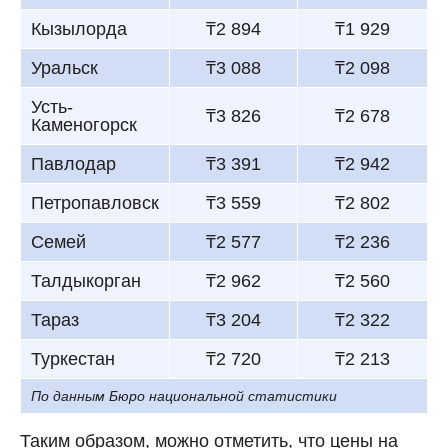
Кызылорда
₸2 894
₸1 929
Уральск
₸3 088
₸2 098
Усть-
₸3 826
₸2 678
Каменогорск
Павлодар
₸3 391
₸2 942
Петропавловск
₸3 559
₸2 802
Семей
₸2 577
₸2 236
Талдыкорган
₸2 962
₸2 560
Тараз
₸3 204
₸2 322
Туркестан
₸2 720
₸2 213
По данным Бюро национальной статистики
Таким образом, можно отметить, что цены на