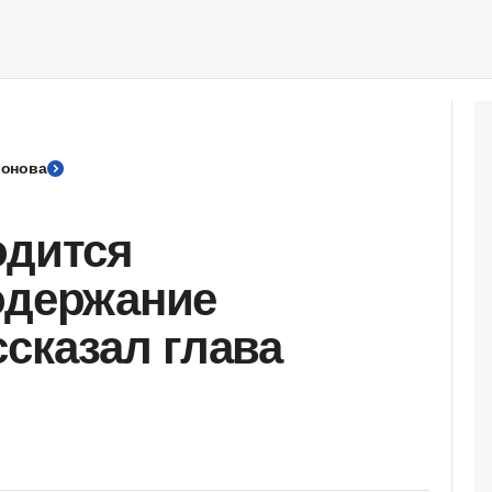
ронова
одится
одержание
ссказал глава