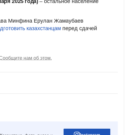
варя 2025 года)
– остальное население
лава Минфина Ерулан Жамаубаев
одготовить казахстанцам
перед сдачей
Сообщите нам об этом.
Instagram