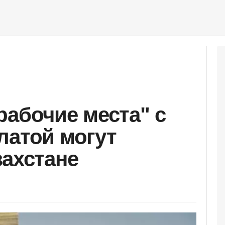
рабочие места" с
латой могут
захстане