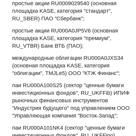
простые акции RU0009029540 (основная
площадка KASE, категория "стандарт",
RU_SBER) ПАО "Сбербанк";
простые акции RU000A0JP5V6 (основная
площадка KASE, категория "премиум",
RU_VTBR) Банк ВТБ (ПАО);
международные облигации RU000A0JXS34
(основная площадка KASE, категория
"облигации", TMJLe5) ООО "КТЖ Финанс";
паи RU000A100S25 (сектор "ценные бумаги
инвестиционных фондов", RU_UKFFib) ИПИФ
рыночных финансовых инструментов
"Индустрия будущего" под управлением ООО
"Управляющая компания "Восток-Запад";
паи RU000A101NK4 (сектор "ценные бумаги
инвестиционных фондов", RU_UKFFipo)