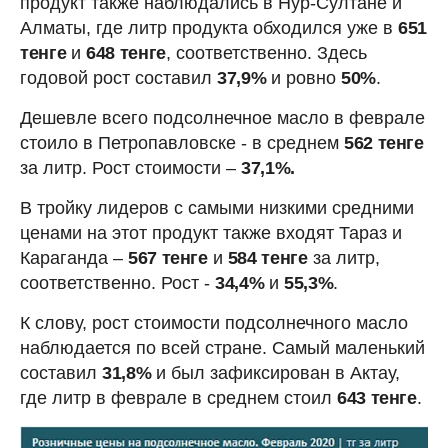
продукт также наблюдались в Нур-Султане и
Алматы, где литр продукта обходился уже в
651
тенге
и
648 тенге
, соответственно. Здесь
годовой рост составил
37,9%
и ровно
50%
.
Дешевле всего подсолнечное масло в феврале
стоило в Петропавловске - в среднем
562 тенге
за литр. Рост стоимости –
37,1%.
В тройку лидеров с самыми низкими средними
ценами на этот продукт также входят Тараз и
Караганда –
567 тенге
и
584 тенге
за литр,
соответственно. Рост -
34,4%
и
55,3%
.
К слову, рост стоимости подсолнечного масло
наблюдается по всей стране. Самый маленький
составил
31,8%
и был зафиксирован в Актау,
где литр в феврале в среднем стоил
643 тенге
.