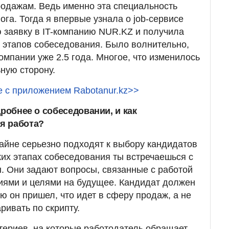
одажам. Ведь именно эта специальность
га. Тогда я впервые узнала о job-сервисе
 заявку в IT-компанию NUR.KZ и получила
о этапов собеседования. Было волнительно,
омпании уже 2.5 года. Многое, что изменилось
ную сторону.
е с приложением Rabotanur.kz>>
дробнее о собеседовании, и как
я работа?
райне серьезно подходят к выбору кандидатов
ких этапах собеседования ты встречаешься с
. Они задают вопросы, связанные с работой
ниями и целями на будущее. Кандидат должен
ю он пришел, что идет в сферу продаж, а не
аривать по скрипту.
териев, на которые работодатель обращает