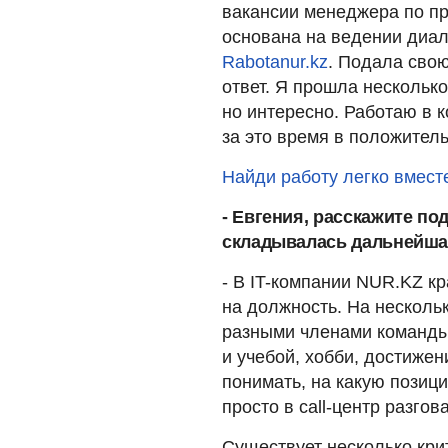
вакансии менеджера по пр
основана на ведении диало
Rabotanur.kz
. Подала свою
ответ. Я прошла нескольк
но интересно. Работаю в к
за это время в положитель
Найди работу легко вмест
- Евгения, расскажите по
складывалась дальнейша
- В IT-компании NUR.KZ к
на должность. На несколь
разными членами команды
и учебой, хобби, достиже
понимать, на какую позици
просто в call-центр разгов
Существует несколько кри