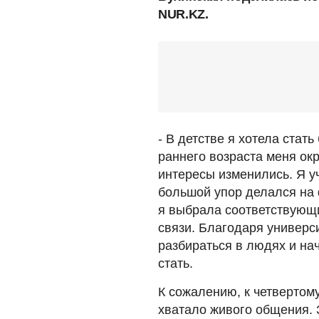
NUR.KZ.
- В детстве я хотела стат
раннего возраста меня ок
интересы изменились. Я у
большой упор делался на ф
я выбрала соответствующи
связи. Благодаря универси
разбираться в людях и на
стать.
К сожалению, к четвертому
хватало живого общения. З