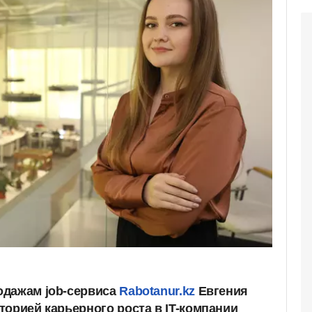
одажам job-сервиса
Rabotanur.kz
Евгения
торией карьерного роста в IT-компании