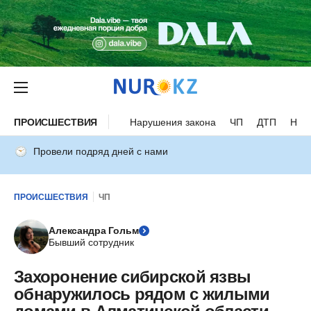
ПРОИСШЕСТВИЯ
Нарушения закона
ЧП
ДТП
Нес
Провели подряд дней с нами
ПРОИСШЕСТВИЯ
ЧП
Александра Гольм
Бывший сотрудник
Захоронение сибирской язвы
обнаружилось рядом с жилыми