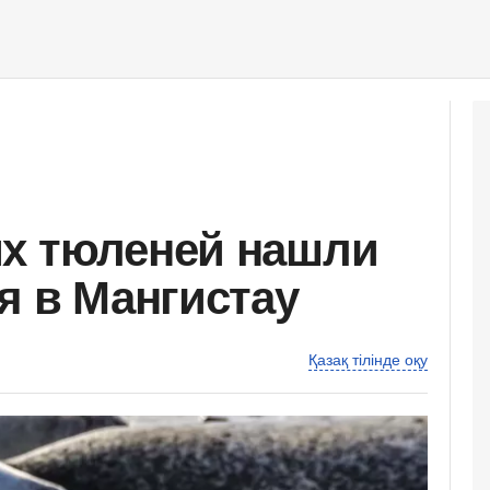
ых тюленей нашли
я в Мангистау
Қазақ тілінде оқу