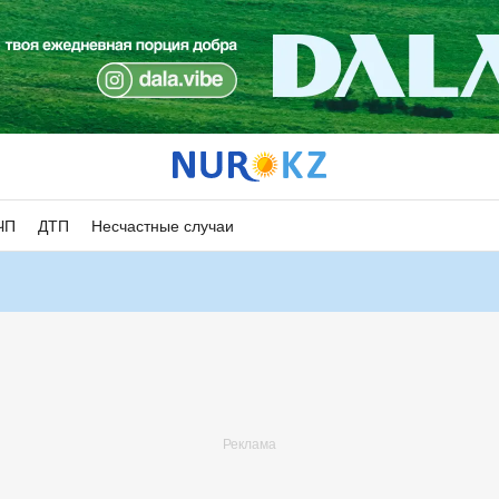
ЧП
ДТП
Несчастные случаи