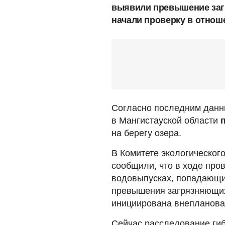
выявили превышение заг
начали проверку в отнош
Согласно последним данны
в Мангистауской области
на берегу озера.
В Комитете экологическог
сообщили, что в ходе про
водовыпусках, попадающи
превышения загрязняющих
инициирована внеплановая
Сейчас расследование гиб