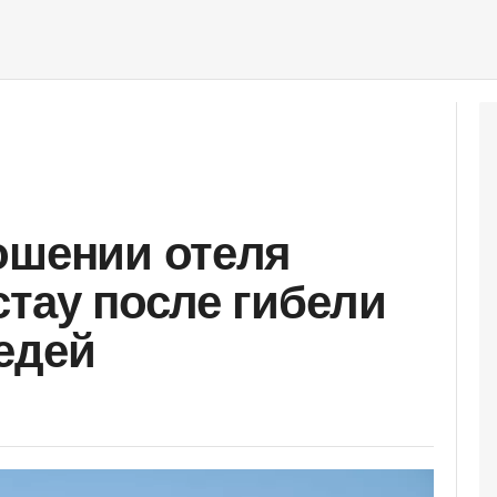
ошении отеля
стау после гибели
едей