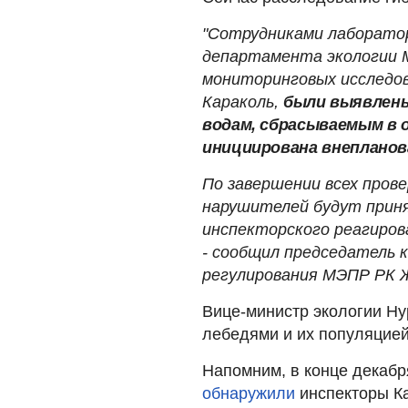
"Сотрудниками лаборато
департамента экологии М
мониторинговых исследов
Караколь,
были выявлен
водам, сбрасываемым в о
инициирована внепланова
По завершении всех пров
нарушителей будут при
инспекторского реагиров
- сообщил председатель 
регулирования МЭПР РК 
Вице-министр экологии Ну
лебедями и их популяцией
Напомним, в конце декабр
обнаружили
инспекторы Ка