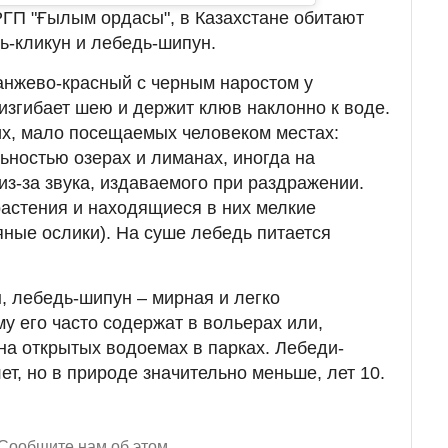
ГП "Ғылым ордасы", в Казахстане обитают
ь-кликун и лебедь-шипун.
анжево-красный с черным наростом у
 изгибает шею и держит клюв наклонно к воде.
их, мало посещаемых человеком местах:
ьностью озерах и лиманах, иногда на
из-за звука, издаваемого при раздражении.
астения и находящиеся в них мелкие
ные ослики). На суше лебедь питается
, лебедь-шипун – мирная и легко
у его часто содержат в вольерах или,
на открытых водоемах в парках. Лебеди-
ет, но в природе значительно меньше, лет 10.
Сообщите нам об этом.