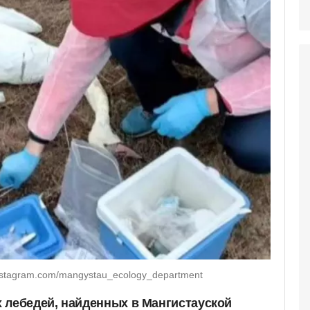
nstagram.com/mangystau_ecology_department
 лебедей, найденных в Мангистауской