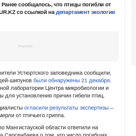
. Ранее сообщалось, что птицы погибли от
NUR.KZ со ссылкой на
департамент экологии
ители Устюртского заповедника сообщили,
едей-шипунов
были обнаружены 21 декабря
.
чной лаборатории Центра микробиологии и
ы для установления причин гибели птиц.
ециалисты
огласили результаты экспертизы
–
мерли от птичьего гриппа.
по Мангистауской области ответили на
а Сарсенбаева о том, что число погибших