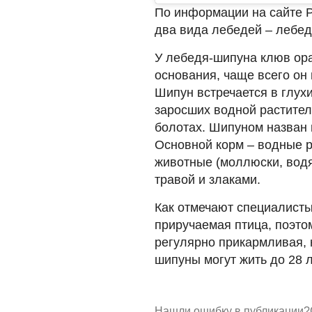
По информации на сайте Р
два вида лебедей – лебед
У лебедя-шипуна клюв ор
основания, чаще всего он
Шипун встречается в глух
заросших водной растител
болотах. Шипуном назван 
Основной корм – водные р
животные (моллюски, водя
травой и злаками.
Как отмечают специалисты
приручаемая птица, поэтом
регулярно прикармливая, 
шипуны могут жить до 28 л
Нашли ошибку в публикации?