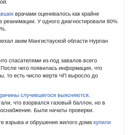
ой.
авших
врачами оценивалось как крайне
в реанимации. У одного диагностировали 80%
0%.
ыехал аким Мангистауской области Нурлан
что спасателями из-под завалов всего
. После чего появилась информация, что
, то есть число жертв ЧП выросло до
причины случившегося выясняются
.
али, что взорвался газовый баллон, но в
зоснабжение. Были начаты проверки.
те взрыва и обрушения жилого дома
купили