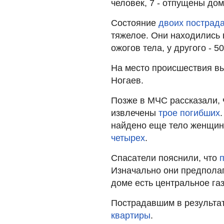
человек, 7 - отпущены дом
Состояние
двоих пострад
тяжелое. Они находились 
ожогов тела, у другого - 5
На место происшествия в
Ногаев.
Позже в МЧС рассказали, 
извлечены
трое погибших
найдено еще тело женщины
четырех
.
Спасатели пояснили, что
Изначально они предполаг
доме есть центральное га
Пострадавшим в результа
квартиры
.