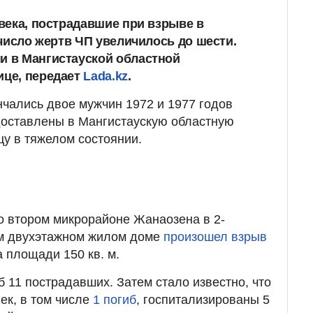
века, пострадавшие при взрыве в
число жертв ЧП увеличилось до шести.
 в Мангистауской областной
це, передает
Lada.kz
.
нчались двое мужчин 1972 и 1977 годов
доставлены в Мангистаускую областную
у в тяжелом состоянии.
о втором микрорайоне Жанаозена в 2-
м двухэтажном жилом доме
произошел взрыв
 площади 150 кв. м.
 11 пострадавших. Затем стало известно, что
ек, в том числе
1 погиб
, госпитализированы 5