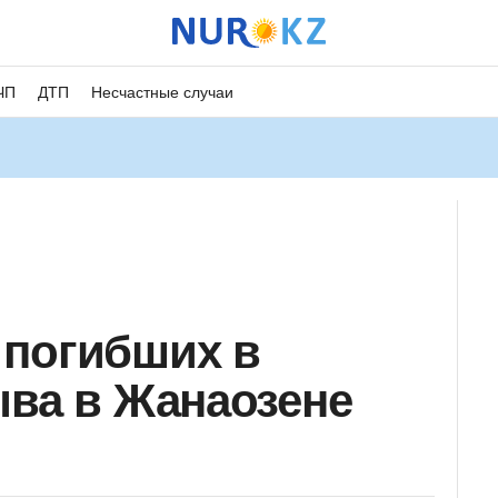
ЧП
ДТП
Несчастные случаи
 погибших в
ыва в Жанаозене