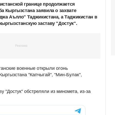
истанской границе продолжается
ба Кыргызстана заявила о захвате
джа Аълло" Таджикистана, а Таджикистан в
кыргызстанскую заставу "Достук".
танские военные открыли огонь
Кыргызстана "Капчыгай", "Мин-Булак",
у "Достук" обстреляли из миномета, из-за