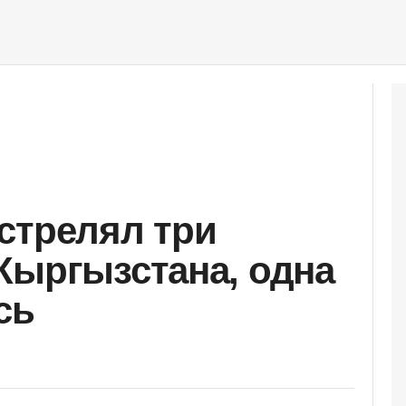
стрелял три
Кыргызстана, одна
сь