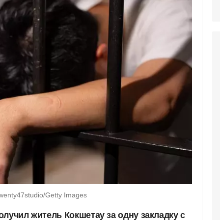
enty47studio/Getty Images
олучил житель Кокшетау за одну закладку с