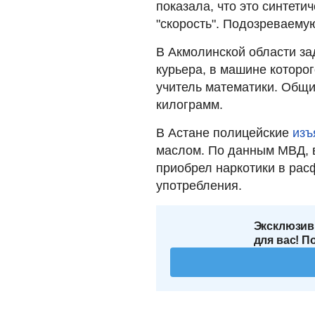
показала, что это синтети
"скорость". Подозреваему
В Акмолинской области з
курьера, в машине которо
учитель математики. Общи
килограмм.
В Астане полицейские
изъ
маслом. По данным МВД, в
приобрел наркотики в рас
употребления.
Эксклюзив
для вас! П