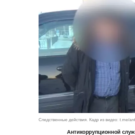
Следственные действия. Кадр из видео: t.me/an
Антикоррупционной служ