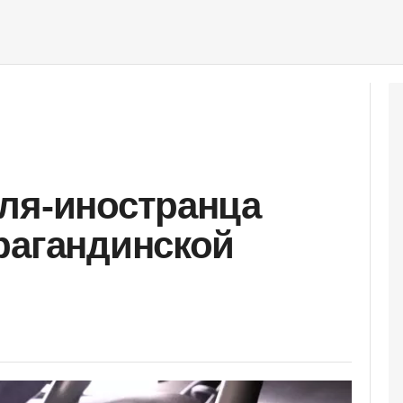
ля-иностранца
рагандинской