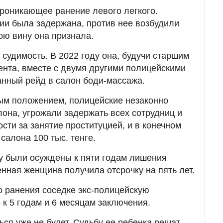
роникающее ранение левого легкого.
ии была задержана, против нее возбудили
ою вину она признала.
судимость. В 2022 году она, будучи старшим
нта, вместе с двумя другими полицейскими
нный рейд в салон боди-массажа.
ым положением, полицейские незаконно
она, угрожали задержать всех сотрудниц и
ости за занятие проституцией, и в конечном
 салона 100 тыс. тенге.
оду были осуждены к пяти годам лишения
нная женщина получила отсрочку на пять лет.
 ранения соседке экс-полицейскую
 к 5 годам и 6 месяцам заключения.
ься уже не будет. Судьбу ее ребенка решат